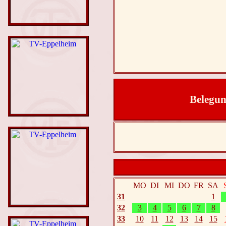
Belegun
MO
DI
MI
DO
FR
SA
31
1
32
3
4
5
6
7
8
33
10
11
12
13
14
15