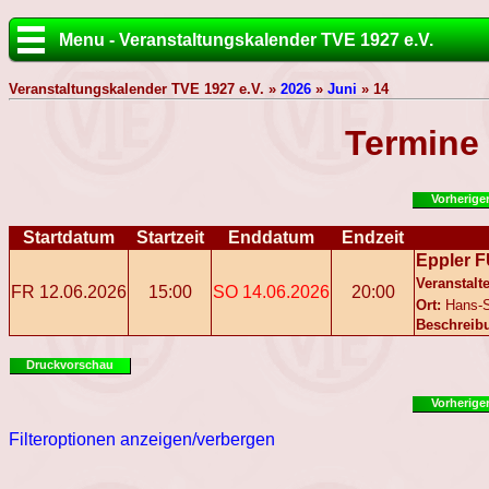
Menu - Veranstaltungskalender TVE 1927 e.V.
Veranstaltungskalender TVE 1927 e.V. »
2026
»
Juni
» 14
Termine
Vorherige
Startdatum
Startzeit
Enddatum
Endzeit
Eppler 
Veranstalte
FR 12.06.2026
15:00
SO 14.06.2026
20:00
Ort:
Hans-S
Beschreib
Druckvorschau
Vorherige
Filteroptionen anzeigen/verbergen