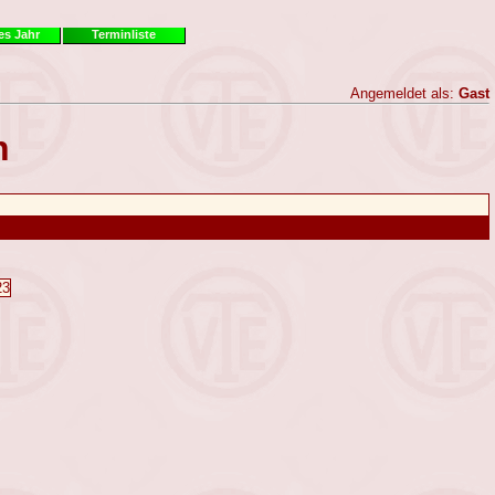
es Jahr
Terminliste
Angemeldet als:
Gast
n
23