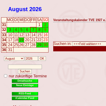
August
2026
MO
DI
MI
DO
FR
SA
SO
Veranstaltungskalender TVE 1927 e.
31
1
2
32
3
4
5
6
7
8
9
33
10
11
12
13
14
15
16
34
17
18
19
20
21
22
23
Suchen in:
35
24
25
26
27
28
29
30
36
31
nur zukünftige Termine
Detailsuche
Neue Einträge
RSS-Feed
iCalendar-Feed